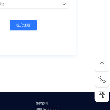
ꄳ
提交注册
ꁸ
ꂅ
回到顶部
ꀥ
400 6258 086
售前咨询
400 6258 086
联系您的专属客服