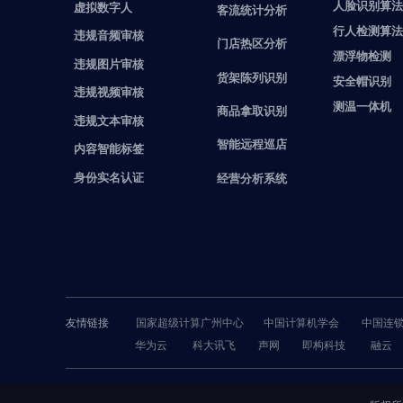
人脸识别算法
虚拟数字人
客流统计分析
行人检测算法
违规音频审核
门店热区分析
漂浮物检测
违规图片审核
货架陈列识别
安全帽识别
违规视频审核
测温一体机
商品拿取识别
违规文本审核
智能远程巡店
内容智能标签
身份实名认证
经营分析系统
友情链接
国家超级计算广州中心
中国计算机学会
中国连
华为云
科大讯飞
声网
即构科技
融云